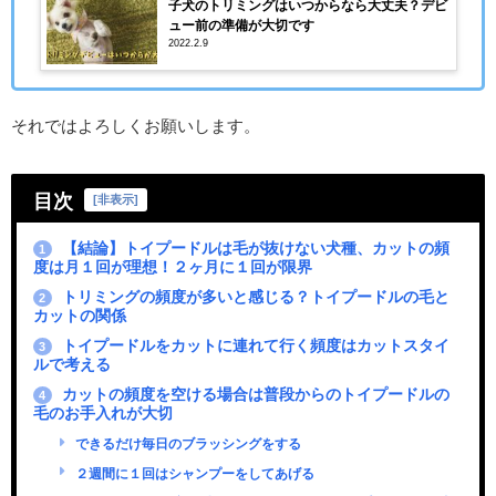
子犬のトリミングはいつからなら大丈夫？デビ
ュー前の準備が大切です
2022.2.9
それではよろしくお願いします。
目次
[
非表示
]
【結論】トイプードルは毛が抜けない犬種、カットの頻
1
度は月１回が理想！２ヶ月に１回が限界
トリミングの頻度が多いと感じる？トイプードルの毛と
2
カットの関係
トイプードルをカットに連れて行く頻度はカットスタイ
3
ルで考える
カットの頻度を空ける場合は普段からのトイプードルの
4
毛のお手入れが大切
できるだけ毎日のブラッシングをする
２週間に１回はシャンプーをしてあげる