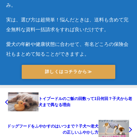
み。
実は、選び方は超簡単！悩んだときは、送料も含めて完
全無料な資料一括請求をすれば良いだけです。
愛犬の年齢や健康状態に合わせて、有名どころの保険会
社もまとめて知ることができますよ。
詳しくはコチラから≫
トイプードルのご飯の回数って1日何回？子犬から老
犬まで異なる理由
ドッグフードをふやかすのはいつまで？子犬〜老犬
の正しいふやかし方