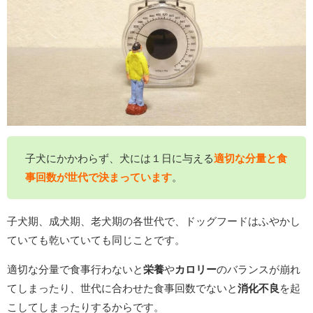
子犬にかかわらず、犬には１日に与える
適切な分量と食
事回数が世代で決まっています
。
子犬期、成犬期、老犬期の各世代で、ドッグフードはふやかし
ていても乾いていても同じことです。
適切な分量で食事行わないと
栄養
や
カロリー
のバランスが崩れ
てしまったり、世代に合わせた食事回数でないと
消化不良
を起
こしてしまったりするからです。