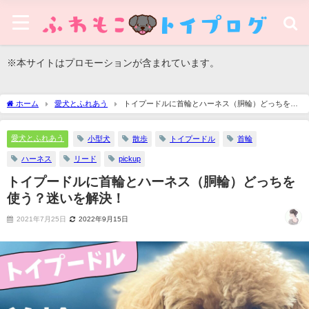
※本サイトはプロモーションが含まれています。
ホーム
愛犬とふれあう
トイプードルに首輪とハーネス（胴輪）どっちを使
う？迷いを解決！
愛犬とふれあう
小型犬
散歩
トイプードル
首輪
ハーネス
リード
pickup
トイプードルに首輪とハーネス（胴輪）どっちを
使う？迷いを解決！
2021年7月25日
2022年9月15日