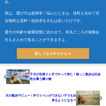
み。
実は、選び方は超簡単！悩んだときは、送料も含めて完
全無料な資料一括請求をすれば良いだけです。
愛犬の年齢や健康状態に合わせて、有名どころの保険会
社もまとめて知ることができますよ。
詳しくはコチラから≫
子犬が生後 2 ヶ月でやって来た！抱っこ散歩は社会
性を養う贈り物
犬の散歩デビュー！外でトイレができない子でも出
来るようになる？