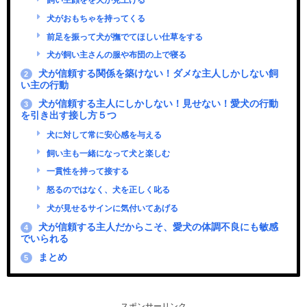
飼い主顔をを犬が見上げる
犬がおもちゃを持ってくる
前足を振って犬が撫でてほしい仕草をする
犬が飼い主さんの服や布団の上で寝る
犬が信頼する関係を築けない！ダメな主人しかしない飼
2
い主の行動
犬が信頼する主人にしかしない！見せない！愛犬の行動
3
を引き出す接し方５つ
犬に対して常に安心感を与える
飼い主も一緒になって犬と楽しむ
一貫性を持って接する
怒るのではなく、犬を正しく叱る
犬が見せるサインに気付いてあげる
犬が信頼する主人だからこそ、愛犬の体調不良にも敏感
4
でいられる
まとめ
5
スポンサーリンク