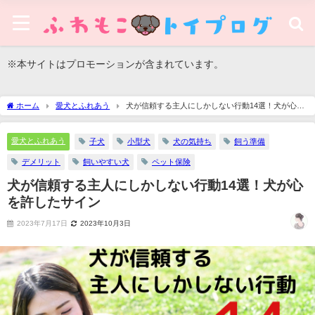
※本サイトはプロモーションが含まれています。
ホーム
愛犬とふれあう
犬が信頼する主人にしかしない行動14選！犬が心を
許したサイン
愛犬とふれあう
子犬
小型犬
犬の気持ち
飼う準備
デメリット
飼いやすい犬
ペット保険
犬が信頼する主人にしかしない行動14選！犬が心
を許したサイン
2023年7月17日
2023年10月3日