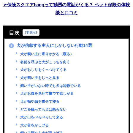
➣保険スクエアbangって勧誘の電話がくる？ ペット保険の体験
談と口コミ
目次
[
非表示
]
犬が信頼する主人にしかしない行動14選
1
犬が飼い主に寄りかかる（寝る）
名前を呼ぶと犬がこっちを向く
犬がおしりをくっつけてくる
犬が飼い主をじっと見る
飼い主がいない時でも犬は冷静でいる
犬がお腹を見せて撫でて欲しがる
犬が顎や頭を乗せて寝る
どこを触っても犬は怒らない
犬が口をぺろぺろして来る
犬が首をかしげる