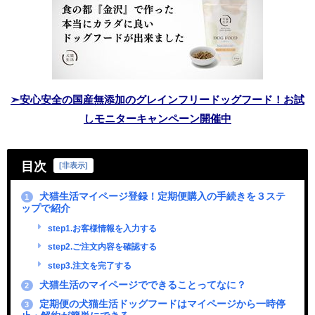
➣安心安全の国産無添加のグレインフリードッグフード！お試
しモニターキャンペーン開催中
目次
[
非表示
]
犬猫生活マイページ登録！定期便購入の手続きを３ステ
1
ップで紹介
step1.お客様情報を入力する
step2.ご注文内容を確認する
step3.注文を完了する
犬猫生活のマイページでできることってなに？
2
定期便の犬猫生活ドッグフードはマイページから一時停
3